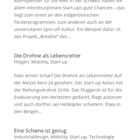
Atemspender für die Welt In der Schweiz haben vor
allem interdisziplinäre Start-ups gute Chancen – das
liegt zum einen an den eidgenössischen
Förderprogrammen, zum anderen auch an der
universitären Spin-off-Kultur. Ein Beispiel dafür ist
das Projekt „Breathe“ des...
Die Drohne als Lebensretter
Fliegen
,
Mobility
,
Start-up
Foto: Armin Scharf Die Drohne als Lebensretter Auf
der Messe Aero 24 gesehen: Das Start-up Avilus mit
der Rettungsdrohne Grille. Das Fluggerät ist für die
Evakuierung von Verletzten gedacht, fliegt autonom
und auch dorthin, wo Helikopter scheitern. Etwa in
den Bergen...
Eine Schiene ist genug
Industrialdesign
,
Mobility
,
Start-up
,
Technologie